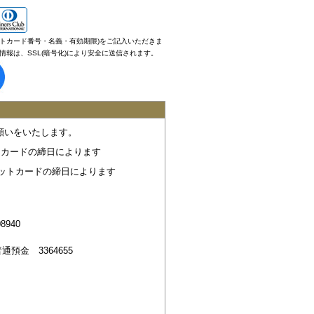
トカード番号・名義・有効期限)をご記入いただきま
報は、SSL(暗号化)により安全に送信されます。
願いをいたします。
トカードの締日によります
ジットカードの締日によります
940
預金 3364655
。