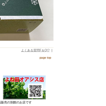
よくある質問F＆Q!?
｜
page top
売の別館のお店です