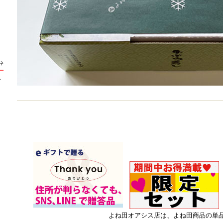
ネ
ー
し
よね田オアシス店は、よね田商品の単品販