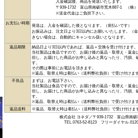
入金確認後、商品を発送いたします。
〒939-1732 富山県南砺市荒木887-1 （株
※送金代金はご負担下さい。
お支払い時期
発送は、入金を確認した後となります。（前払いです）
お振込みは、注文日より3日以内にお願いいたします。（
きない場合は、自動的にキャンセル扱いとなります。
返品期限
納品日より3日以内であれば、返品＋交換を受け付けます。
当社製品は食品ですので、お届け後の返品・取替え・返金
但し、お届けした商品がお申し込みと異なったり、汚損、
す。
その際は事前にお電話を頂きます。
※返品、取替え時は着払い（送料弊社負担）で受け付けま
不良品
まずは、お電話下さい。
当社製品は食品ですので、お届け後の返品・取替え・返金
但し、お届けした商品がお申し込みと異なったり、汚損、
す。
※返品、取替え時は着払い（送料弊社負担）で受け付けま
返品送料
※返品、取替え時は着払い（送料弊社負担）で受け付けま
株式会社 ヨネダ／〒939-1732 富山県南砺市
TEL.0763-52-8123 フリーダイヤル.0120-