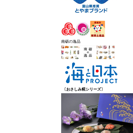
南砺の逸品
〔おさしみ糀シリーズ〕