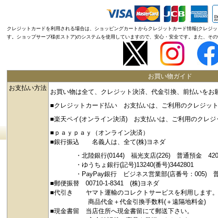
クレジットカードを利用される場合は、ショッピングカートからクレジットカード情報(クレジッ
す。ショップサーブ様(Eストア)のシステムを使用していますので、安心・安全です。また、その情
お買い物ガイド
お支払い方法
お買い物は全て、クレジット決済、代金引換、前払いをお
■クレジットカード払い お支払いは、ご利用のクレジッ
■楽天ペイ(オンライン決済) お支払いは、ご利用のクレ
■ｐａｙｐａｙ（オンライン決済）
■銀行振込 名義人は、全て(株)ヨネダ
・北陸銀行(0144) 福光支店(226) 普通預金 4208
・ゆうちょ銀行(記号)13240(番号)3442801
・PayPay銀行 ビジネス営業部(店番号：005) 普通
■郵便振替 00710-1-8341 (株)ヨネダ
■代引き ヤマト運輸のコレクトサービスを利用します
商品代金＋代金引換手数料(＋遠隔地料金)
■現金書留 当店住所へ現金書留にて郵送下さい。