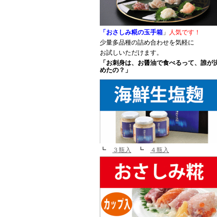
「おさしみ糀
の玉手箱
」
人気です
！
少量多品種の詰め合わせを気軽に
お試しいただけます。
「お刺身は、お醤油で食べるって、誰が
めたの？」
┗
３瓶入
┗
４瓶入