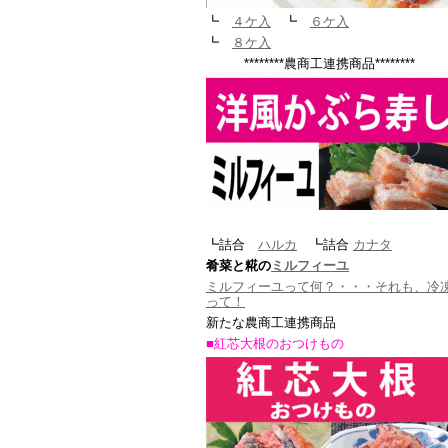
┗
４ケ入
┗
６ケ入
┗
８ケ入
********農商工連携商品********
┗詰合
ハルカ
┗詰合
カナタ
肴菜と糀の
ミルフィーユ
ミルフィーユって何？・・・それも、冷
って！
新たな農商工連携商品
■紅芯大根のおつけもの