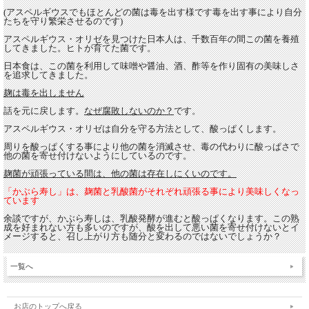
(
アスペルギウスでもほとんどの菌は毒を出す様です毒を出す事により自分
たちを守り繁栄させるのです
)
アスペルギウス・オリゼを見つけた日本人は、千数百年の間
この菌を養殖
してきました。ヒトが育てた菌です。
日本食は、この菌を利用して味噌や醤油、酒、酢等
を作り固有の美味しさ
を追求してきました。
麹は毒を出しません
話を元に戻します。
なぜ腐敗しないのか？
です。
アスペルギウス・オリゼは自分を守る方法として、
酸っぱくします。
周りを酸っぱくする事により他の菌を消滅させ、
毒の代わりに酸っぱさで
他の菌を寄せ付けないようにしているのです。
麹菌が頑張っている間は、他の菌は存在しにくいのです。
「かぶら寿し」は、麹菌と乳酸菌がそれぞれ頑張る事により美味しくなっ
ています
余談ですが、かぶら寿しは、乳酸発酵が進むと酸っぱくなります。この熟
成を好まれない方も多いのですが、酸を出して悪い菌を寄せ付けないとイ
メージすると、召し上がり方も随分と変わるのではないでしょうか？
一覧へ
お店のトップへ戻る