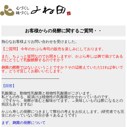
お客様からの発酵に関するご質問・・
熱心なお客様よりお問い合わせを受けました。
【ご質問】
今年のかぶら寿司の販売を楽しみにしております。
また、ちょっと疑問なのでお聞きしますが、かぶら寿しは麹で漬けてある
のにどうして乳酸醗酵するのですか？
麹菌の醗酵ではないということですか？その辺教えていただければ幸いで
す。
どうぞ宜しくお願いいたします。
---------------------------------------------------
【回答】
乳酸菌は、動物性乳酸菌と植物性乳酸菌がございます。
私どもの作る、糀漬けは植物性の乳酸菌がかかわっているのです。
（ですから、発酵が進むと酸味がでます。→美味しいものは酢になるとの
俗説もありますね）
かぶら寿しの発酵につきまして弊社の考えをお伝えします。
(
研究者でも完
全にわかっていない部分が多々あるようです
)
まず、麹菌の発酵について