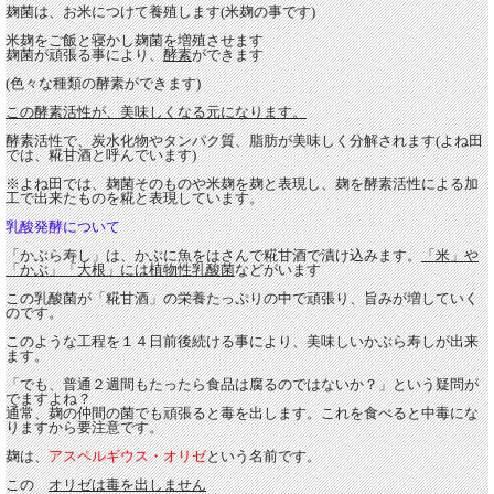
麹菌は、お米につけて養殖します
(
米麹の事です
)
米麹をご飯と寝かし麹菌を増殖させます
麹菌が頑張る事により、
酵素
ができます
(
色々な種類の酵素ができます
)
この酵素活性が、美味しくなる元になります。
酵素活性で、炭水化物やタンパク質、脂肪が
美味しく分解されます
(
よね田
では、糀甘酒と呼んでいます
)
※よね田では、麹菌そのものや米麹を麹と表現し、
麹を酵素活性による加
工で出来たものを糀と表現しています。
乳酸発酵について
「かぶら寿し」は、かぶに魚をはさんで糀甘酒で漬け込みます。
「米」や
「かぶ」「大根」には植物性乳酸菌
などがいます
この乳酸菌が「糀甘酒」の栄養たっぷりの中で頑張り、
旨みが増していく
のです。
このような工程を１４日前後続ける事により、
美味しいかぶら寿しが出来
ます。
「でも、普通２週間もたったら食品は腐るのではないか？」という疑問が
でますよね？
通常、麹の仲間の菌でも頑張ると毒を出します。
これを食べると中毒にな
りますから要注意です。
麹は、
アスペルギウス・オリゼ
という名前です。
この
オリゼは毒を出しません