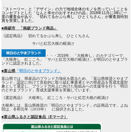
「ストーリー」と「デザイン」の力で地域全体のモノを売っていくことを
コンセプトとした「なんと幸せのおすそわけの品」2018年11月に3年に一
度の審査会があり、
「切れてるかぶら寿し ひとくちさん」が審査員特別
賞を受賞しました。
■南砺市 「南砺ブランド商品」
《認定商品》 切れてるかぶら寿し ひとくちさん
サバと紅芯大根の糀漬け
・・・2019年、「大根寿し」のカテゴリーで、
「大根寿し 紅こころ」「サバと紅芯大根の糀漬け」が明日のとやまブラ
ンドに認定されました。
■
富山県
「明日のとやまブランド」
富山県では、県産品のブランド力強化を図るため、「富山県推奨とやまブ
ランド」認定に向けて意欲的に取り組む事業者とその県産品を育成支援対
象として選定し、ブランド力向上に向けた取組みへの支援等を行う「明日
のとやまブランド」育成支援事業を実施しています。
《選定商品》 大根寿し 紅こころ・
サバと紅芯大根の糀漬け
大根寿しは、富山県推奨の「明日のとやまブランド」の証商品です。よね
田は、令和元年（2019年） に採択されました。
■
富山県ふるさと認証食品（
E
マーク）