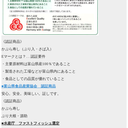
《認証商品》
かぶら寿し（ぶり入・さば入）
Eマークとは？… 認証要件
・主要原材料は富山県産100％であること
・製造された工場などが富山県内にあること
・食品としての品質が優れていること
■
富山県食品産業協会 認証商品
安心。安全。美味しい。証しです。
《認証商品》
かぶら寿し
ぶり大根・源助
■水産庁 ファストフィッシュ選定