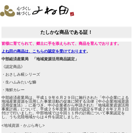
たしかな商品である証！
皆様に育てられて、郷土に手を添えられて、商品を育んでおります。
よね田の商品は、こちらの認定を受けております
。
中部経済産業局
「地域資源活用商品認定」
《認定商品》
・おさしみ糀シリーズ
・生ハムみたいな鰤
・海鮮カレー
中部経済産業局は、平成１９年６月２９日に施行された「中小企業による
地域産業資源を活用した事業活動の促進に関する法律（中小企業地域資源
活用促進法）」に基づき、中小企業者から申請された「地域産業資源活用
事業計画」について、平成２５年度第３回目の認定を平成２６年２月３日
付けで行いました。中部地域では今回１１件の計画について事業認定を
し、うち北陸地域からは４件を認定しました。
<地域資源・かぶら寿し>