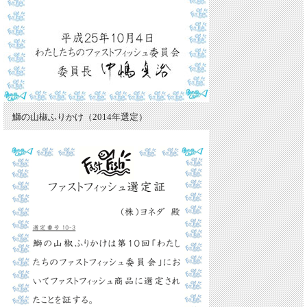
鰤の山椒ふりかけ（2014年選定）