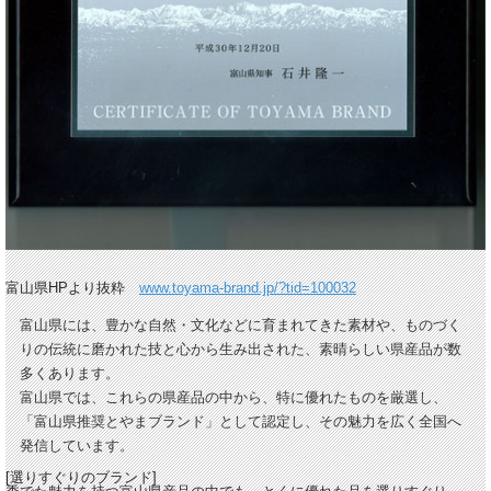
富山県HPより抜粋
www.toyama-brand.jp/?tid=100032
富山県には、豊かな自然・文化などに育まれてきた素材や、ものづく
りの伝統に磨かれた技と心から生み出された、素晴らしい県産品が数
多くあります。
富山県では、これらの県産品の中から、特に優れたものを厳選し、
「富山県推奨とやまブランド」として認定し、その魅力を広く全国へ
発信しています
。
[選りすぐりのブランド]