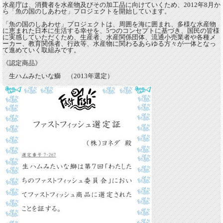
水産庁は、消費者を水産物及びその加工品に向けていくため、2012年8月か
ら「魚の国のしあわせ」プロジェクトを開始しています。
「魚の国のしあわせ」プロジェクトは、周囲を海に囲まれ、多様な水産物
に恵まれた日本に生活する幸せを、5つのコンセプトに基づき、国民の皆様
に実感していただくため、生産者、水産関係団体、流通小売業者や各種メ
ーカー、教育関係者、行政等、水産物に関わるあらゆる方々が一体となっ
て進めていく取組みです。
《認定商品》
生ハムみたいな鰤 （2013年選定）