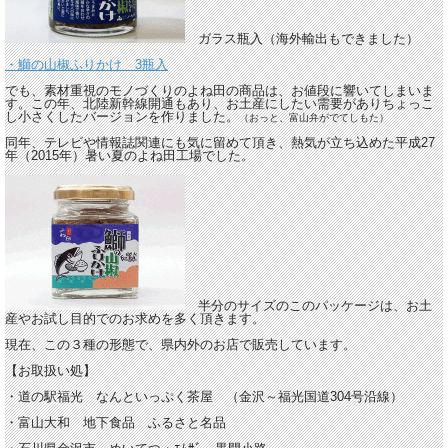
ガラス瓶入（海外輸出もできました）
・鰤の山椒ふりかけ 3瓶入
でも、素材重視のモノづくりのよね田の商品は、お値段に響いてしまいま
す。この年、北陸新幹線開通もあり、お土産にしたい需要がありちょっこ
し小さくしたバージョンを作りました。
（おっと、富山弁がでてしもた）
同年、テレビや情報誌関連にも気に留めて頂き、熱気が立ち込めた平成27
年（2015年）暑い夏のよね田工場でした。
半分のサイズのこのパッケージは、お土
産やお試し目的でのお求めを多く頂きます。
現在、この３種の形態で、県内外のお店で販売しています。
【お取扱い処】
・道の駅福光 なんといっぷく茶屋 （金沢～福光国道304号沿線）
・富山大和 地下食品 ふるさと名品