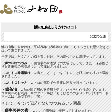
鰤の山椒ふりかけのコト
2022/09/15
鰤の山椒ふりかけは、平成26年（2014年）春に、ちょっとした思い付きと
想いで生まれました。
当店では、たくさんの鰤を買い付け、その部位ごとに調理をしています。
・
鰤の味噌つづみ
←個包装の味噌漬けの先駆けとして、
また、保存性よ
り旨み重視の味噌漬けとして注目されました。
・
ぶりトロ味噌漬け
←当初、どこまでを「トロ」と呼ぶかで社内で議論
されました。
・
ぶりトロしゃぶ
←トロの部位で作る事に誇りを持っています。
・鰤茶漬
←熱い固定層の支持層を受け、ひっそり作り続けています。
ゴマ風味のお刺身 サブタイトルは「もうひとつのぶりトロ」試作コード
ネームは「鰤です茶」（笑）
そして、今では伝説となりつつあるアノ商品
鰤牛蒡丼の素
・
←ここで開発は、頓挫してしまいました。