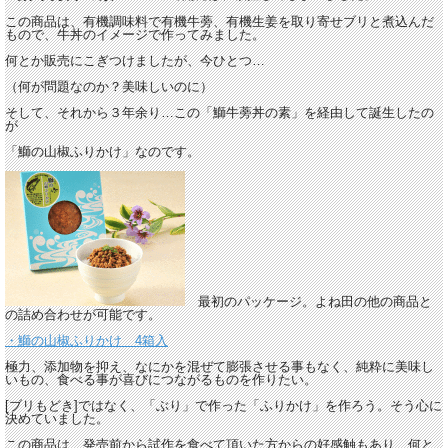
この商品は、有機調味料で有機牛蒡、有機生姜を取り寄せブリと煮込んだ
もので、牛丼のイメージで作ってみました。
何とか販売にこぎつけましたが、今ひとつ…
（何が問題なのか？美味しいのに）
そして、それから３年余り…この「鰤牛蒡丼の素」を経由して誕生したの
が
「鰤の山椒ふりかけ」なのです。
最初のパッケージ。よね田の他の商品と
の詰め合わせが可能です。
・鰤の山椒ふりかけ 4箱入
極力、添加物を抑え、なにかを混ぜて膨張させる事もなく、純粋に美味し
いもの、食べる事が喜びにつながるものを作りたい。
[ブリもどき]ではなく、「ぶり」で作った「ふりかけ」を作ろう。そう心に
決めていました。
この商品は、発売前から試作を食べて頂いた方からの好感触もあり、何と