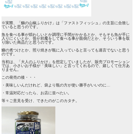
※実際、「鰤の山椒ふりかけ」は「ファストフィッシュ」の主旨に合致し
ていると思うのです。
魚を食べる事が煩わしいとか調理に手間がかかるとか、そもそも魚が手に
入りにくいとか、骨が邪魔をして食べる事が面倒だとか、そういう事を取
り除いた商品だと思うのです。
鰤の煮つけとか、照り焼きが瓶に入っていると言っても過言でないと思う
のです。
当初は、「大人のふりかけ」を想定していましたが、販売プロモーション
では、小さいお子様が「美味しい」と言ってくれるので、嬉しくて仕方あ
りません。
この発売の後・・・
・美味しいんだけれど、袋より瓶の方が使い勝手がいいのに…
・常温対応だったら、お店に並べたい。
等々ご意見を受け、できたのがこのカタチ。