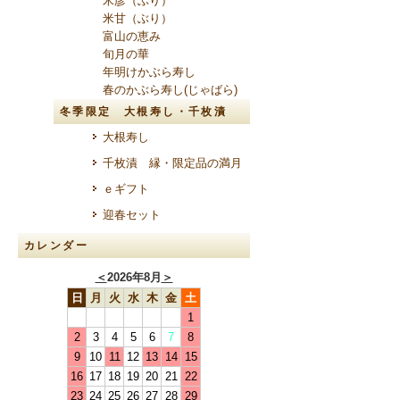
米彦（ぶり）
米甘（ぶり）
富山の恵み
旬月の華
年明けかぶら寿し
春のかぶら寿し(じゃばら)
冬季限定 大根寿し・千枚漬
大根寿し
千枚漬 縁・限定品の満月
ｅギフト
迎春セット
カレンダー
＜
2026年8月
＞
日
月
火
水
木
金
土
1
2
3
4
5
6
7
8
9
10
11
12
13
14
15
16
17
18
19
20
21
22
23
24
25
26
27
28
29