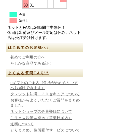
30
31
今日
定休日
ネットとFAXは24時間年中無休！
休日は出荷及びメール対応は休み。ネット
店は受注受け付けます。
はじめてのお客様へ♪
初めてご利用の方へ
たしかな商品である証！
よくある質問F＆Q!?
eギフトのご案内（住所がわからない方
へお届けできます）
クレジット決済 ３Ｄセキュアについて
お客様からよくいただくご質問をまとめ
ました。
ネットショップの会員登録について
ご注文→決済→発送（営業日案内）
送料について
とりまとめ、住所受付サービスについて