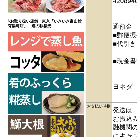
420894
・ゆうち
・Pa
┗
お取り扱い店舗 東京「いきいき富山館
通預金 3
有楽町店」 道の駅福光
■郵便振替
■代引
商品代
■現金
入金
〒93
ヨネダ
※送
お支払い時期
発送は
お振込
融機関
にキャ