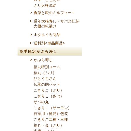
ぶり大根源助
肴菜と糀のミルフィーユ
通年大根寿し・サバと紅芯
大根の糀漬け
ホタルイカ商品
送料別<単品商品>
冬季限定かぶら寿し
かぶら寿し
福丸特別コース
福丸（ぶり）
ひとくちさん
伝承の國セット
こきりこ（ぶり）
こきりこ（さば）
サバの丸
こきりこ（サーモン）
自家用（簡易）包装
こきりこ二種・三種
福丸・金（ぶり）