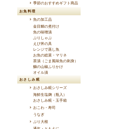
季節のおすすめギフト商品
お魚料理
魚の加工品
金目鯛の煮付け
魚の味噌漬
ぶりしゃぶ
えび丼の具
レンジで蒸し魚
お魚の総菜・マリネ
茶漬（ごま風味魚の刺身）
鰤の山椒ふりかけ
オイル漬
おさしみ糀
おさしみ糀シリーズ
海鮮生塩麹（瓶入）
おさしみ糀・玉手箱
おこわ・寿司
うなぎ
ぶり大根
通年・ともえに