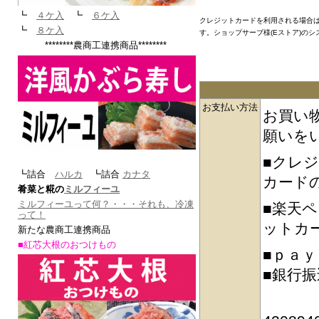
┗
４ケ入
┗
６ケ入
クレジットカードを利用される場合は
┗
８ケ入
す。ショップサーブ様(Eストア)の
********農商工連携商品********
お支払い方法
お買い
願いを
■クレ
┗詰合
ハルカ
┗詰合
カナタ
カード
肴菜と糀の
ミルフィーユ
ミルフィーユって何？・・・それも、冷凍
■楽天
って！
ットカ
新たな農商工連携商品
■紅芯大根のおつけもの
■ｐａ
■銀行
・北陸