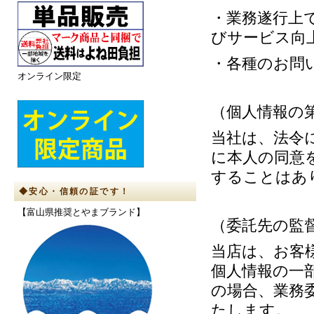
・業務遂行上
びサービス向
・各種のお問
オンライン限定
（個人情報の
当社は、法令
に本人の同意
することはあ
◆安心・信頼の証です！
【富山県推奨とやまブランド】
（委託先の監
当店は、お客
個人情報の一
の場合、業務
たします。