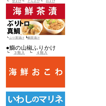
┗
甘えび
┗
とらえび
┗
白えび
┗
ぶり茶漬け
┗
鯛茶漬け
●鰤の山椒ふりかけ
┗
３瓶入
┗
４瓶入