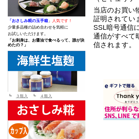
当店のお買い
証明されてい
「おさしみ糀
の玉手箱
」
人気です
！
SSL暗号通
少量多品種の詰め合わせを気軽に
お試しいただけます。
通信がすべて
「お刺身は、お醤油で食べるって、誰が決
信されます。
めたの？」
┗
３瓶入
┗
４瓶入
よね田