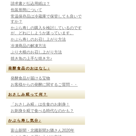
請求書と払込用紙は？
包装形態について
常温保存品は冷蔵庫で保管しても良いで
すか？
かぶら寿しの購入を検討しているのです
が、どれにしようか迷っています。
かぶら寿しのお召し上がり方法
冷凍商品の解凍方法
ぶり大根のお召し上がり方法
焼き魚の上手な焼き方♪
発酵食品のおはなし♪
発酵食品が届ける宝物
お客様からの発酵に関するご質問・・
おさしみ糀って何？
「おさしみ糀」は生食のお刺身！
お刺身を糀で食べる時代なのかも？
かぶら寿し気分♪
富山新聞・北國新聞お隣さん2020年