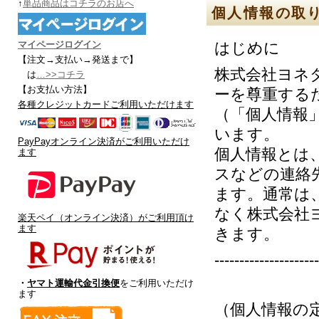
↑
単品商品はコチラのお店へ
個人情報の取
マイページログイン
はじめに
【注文→支払い→発送まで
】
株式会社ヨネ
は
…>>コチラ
【お支払い方法】
ーを尊重する
各種クレジットカードご利用いただけます
（「個人情報
います。
PayPayオンライン決済がご利用いただけ
個人情報とは
ます
スなどの連絡
ます。通常は
なく株式会社
楽天ペイ（オンライン決済）がご利用頂け
ます
きます。
---------------------
・
ヤマト運輸代金引換便
をご利用いただけ
ます
（個人情報の