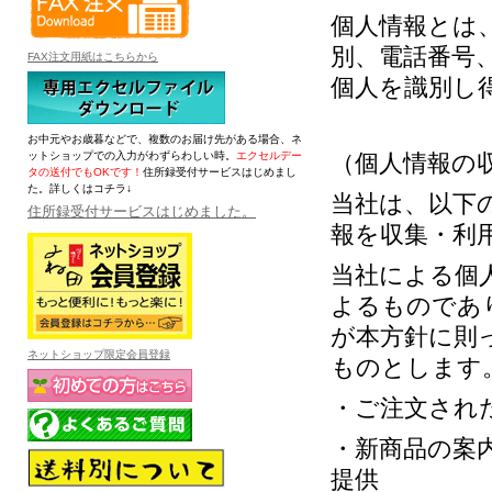
個人情報とは
別、電話番号
FAX注文用紙はこちらから
個人を識別し
お中元やお歳暮などで、複数のお届け先がある場合、ネ
ットショップでの入力がわずらわしい時。
エクセルデー
（個人情報の
タの送付でもOKです！
住所録受付サービスはじめまし
た。詳しくはコチラ↓
当社は、以下
住所録受付サービスはじめました。
報を収集・利
当社による個
よるものであ
が本方針に則
ネットショップ限定会員登録
ものとします
・ご注文され
・新商品の案
提供