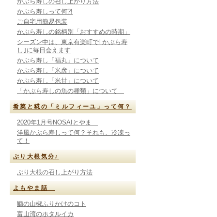
かぶら寿しの召し上がり方法
かぶら寿しって何?!
ご自宅用簡易包装
かぶら寿しの銘柄別「おすすめの時期」
シーズン中は、東京有楽町で｢かぶら寿
し｣に毎日会えます
かぶら寿し「福丸」について
かぶら寿し「米彦」について
かぶら寿し「米甘」について
「かぶら寿しの魚の種類」について
肴菜と糀の「ミルフィーユ」って何？
2020年1月号NOSAIとやま
洋風かぶら寿しって何？それも、冷凍っ
て！
ぶり大根気分♪
ぶり大根の召し上がり方法
よもやま話
鰤の山椒ふりかけのコト
富山湾のホタルイカ