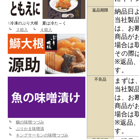
返品期限
納品日
当社製
↑冷凍のぶり大根 夏は冷た～く
は、お
┗
３箱入
┗
４箱入
商品が
場合は
その際
※返品
す。
不良品
まずは
当社製
は、お
商品が
場合は
※返品
┗
鰤の味噌つづみ
┗
ぶりかま味噌漬
す。
┗
キングサーモンの味噌つづみ