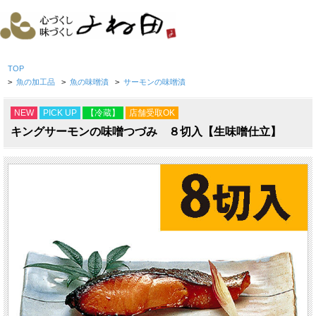
TOP
>
魚の加工品
>
魚の味噌漬
>
サーモンの味噌漬
NEW
PICK UP
【冷蔵】
店舗受取OK
キングサーモンの味噌つづみ ８切入【生味噌仕立】