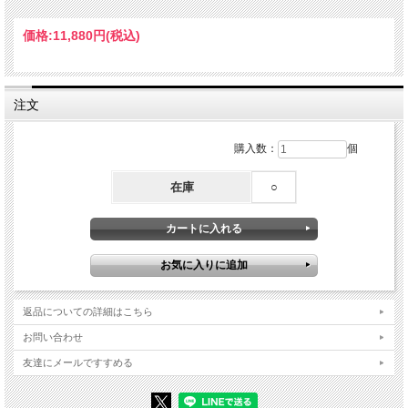
価格:
11,880円
(税込)
注文
購入数：
個
在庫
○
どのような調理をしていたんでしょうか？
よね田は、鮭の王様と呼ぶにふさわしいキングサ
ーモンを、
返品についての詳細はこちら
特製の生味噌に漬けました。
お問い合わせ
友達にメールですすめる
数ある食べ方の中でも、ひと味違う風味です。