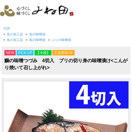
TOP
>
魚の加工品
>
魚の味噌漬
>
魚の加工品
>
魚の味噌漬
>
ぶりの味噌漬
NEW
PICK UP
【冷蔵】
店舗受取OK
鰤の味噌つづみ 4切入 ブリの切り身の味噌漬け<こんが
り焼いて召し上がれ>