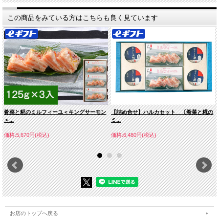
この商品をみている方はこちらも良く見ています
「よね田のミルフィーユ」シリーズのひとつで
す。
・シャキシャキとしたコールラビの食感。
・フォアグラの脂が旨味となって染み渡る、芳醇な糀ソース。
・ふわりとほどける、紅色が美しい紅芯大根。
・それらを挟むのは、弾力のある平目の造り。
・仕上げに、生姜と柚子のさっぱりとした風味が全体を引き締める。
肴菜と糀のミルフィーユ＜キングサーモン
【詰め合せ】ハルカセット 〔肴菜と糀の
＞...
ミ...
価格:5,670円(税込)
価格:6,480円(税込)
お店のトップへ戻る