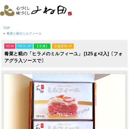
TOP
>
肴菜と糀のミルフィーユ
NEW
PICK UP
【冷凍】
店舗受取OK
肴菜と糀の「ヒラメのミルフィーユ」 [125ｇ×2入]〔フォ
アグラ入ソースで〕